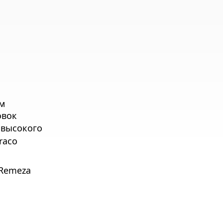
ям
овок
к высокого
Graco
 Remeza