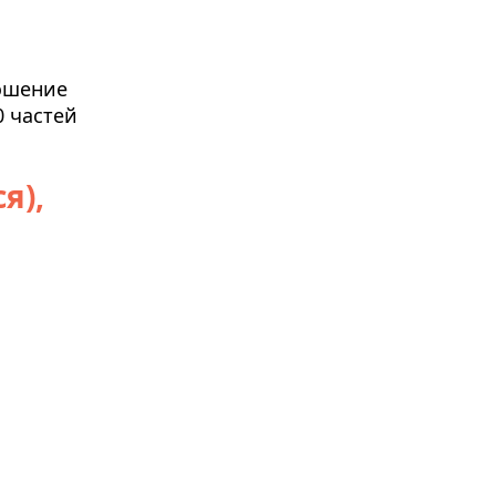
ошение
0 частей
я),