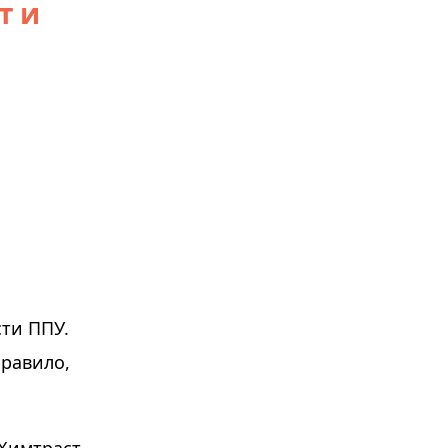
т и
сти ППУ.
правило,