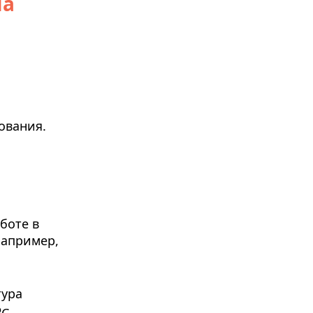
на
.
ования.
боте в
Например,
тура
о