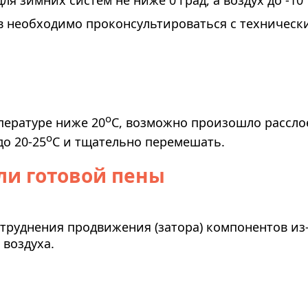
для зимних систем не ниже 0 град, а воздух до -10
в необходимо проконсультироваться с техническ
о
пературе ниже 20
С, возможно произошло рассло
о
о 20-25
С и тщательно перемешать.
ли готовой пены
труднения продвижения (затора) компонентов из
 воздуха.