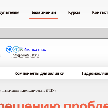
купателям
База знаний
Курсы
Контак
,
info@himtrust.ru
Компоненты для заливки
Гидроизоляц
и напылении пенополиуретана (ППУ)
 решению пробл